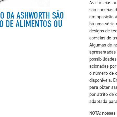
As correias a
são correias 
DO DA ASHWORTH SÃO
em oposição à
O DE ALIMENTOS OU
há uma série 
designs de te
correias de t
Algumas de no
apresentadas 
possibilidade
acionadas por 
o número de d
disponíveis. 
para obter as
por atrito de
adaptada para
NOTA: nossas 