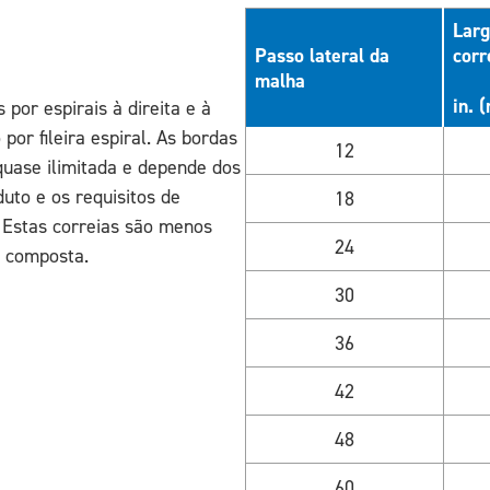
Larg
Passo lateral da
corr
malha
in. 
por espirais à direita e à
or fileira espiral. As bordas
12
quase ilimitada e depende dos
duto e os requisitos de
18
 Estas correias são menos
24
a composta.
30
36
42
48
60