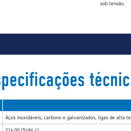
sob tensão.
pecificações técni
Aços inoxidáveis, carbono e galvanizados, ligas de alta 
216,00 (5486,4)