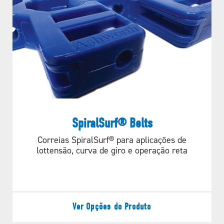
Opções de roda
dentada
disponíveis
CONDUÇÃO RETA
SpiralSurf® Belts
Referência da roda
Correias SpiralSurf® para aplicações de
APLICAÇÕES
lottensão, curva de giro e operação reta
dentada
Grade aberta
Ver Opções do Produto