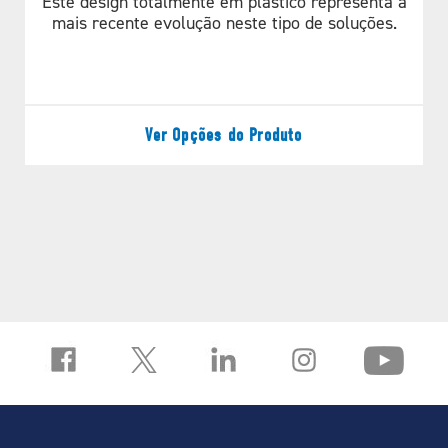
Este design totalmente em plástico representa a
mais recente evolução neste tipo de soluções.
Calculadora de
correia
Ver Opções do Produto
Belt
Largura da correia (pol.)