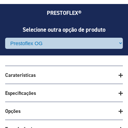
PRESTOFLEX®
Selecione outra opção de produto
Caraterísticas
Especificações
FÁCIL MONTAGEM E REPARO COM
Opções
CONSTRUÇÃO EXCLUSIVA SEM
CONECTOR