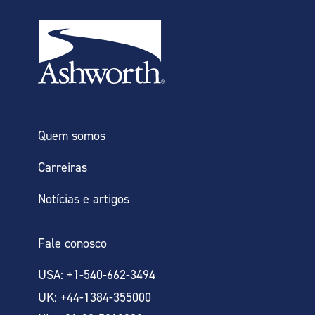
CALCULAR
PRECISA DE
Quem somos
INFORMAÇÕES MAIS
Carreiras
DETALHADAS?
Notícias e artigos
Fale conosco
MAIS INFORMAÇÕES
USA: +1-540-662-3494
UK: +44-1384-355000