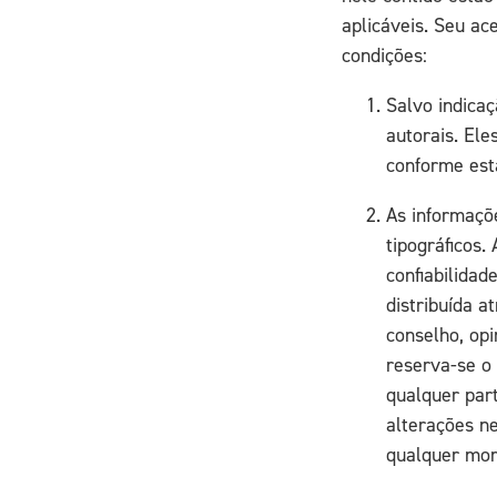
aplicáveis. Seu ac
condições:
Salvo indicaç
autorais. El
conforme esta
As informaçõ
tipográficos.
confiabilidad
distribuída a
conselho, opi
reserva-se o 
qualquer par
alterações ne
qualquer mom