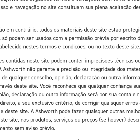
esso e navegação no site constituem sua plena aceitação de
ão em contrário, todos os materiais deste site estão protegi
es só podem ser usados com a permissão prévia por escrito 
belecido nestes termos e condições, ou no texto deste site
es contidas neste site podem conter imprecisões técnicas o
 A Ashworth não garante a precisão ou integridade dos mater
e de qualquer conselho, opinião, declaração ou outra inform
través deste site. Você reconhece que qualquer confiança s
nião, declaração ou outra informação será por sua conta e 
direito, a seu exclusivo critério, de corrigir quaisquer erro
te deste site. A Ashworth pode fazer quaisquer outras melh
ste site, nos produtos, serviços ou preços (se houver) descr
ento sem aviso prévio.