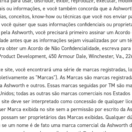
rita para usar, distribuir, exibir, reproduzir, executar, modif
ais ou informações, e você também concorda que a Ashworth
eias, conceitos, know-how ou técnicas que você nos enviar p
e você quiser que suas informações confidenciais ou propriet
 pela Ashworth, você precisará primeiro assinar um Acordo
idade antes que as informações sejam visualizadas por um té
ra obter um Acordo de Não Confidencialidade, escreva para 
Product Development, 450 Armour Dale, Winchester, Va., 22
te site, você encontrará uma série de marcas registradas, l
coletivamente as "Marcas"). As Marcas são marcas registrad
da Ashworth e outros. Essas marcas seguidas por TM são ma
Unidos; todas as outras são marcas comerciais nos Estados
 site deve ser interpretado como concessão de qualquer lice
uer Marca exibida no site sem a permissão por escrito da A
e possam ser proprietários das Marcas exibidas. Qualquer d
 se um nome é de fato uma marca comercial da Ashworth d