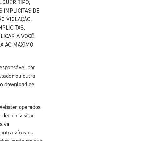
ALQUER TIPO,
S IMPLÍCITAS DE
ÃO VIOLAÇÃO.
PLÍCITAS,
LICAR A VOCÊ.
DA AO MÁXIMO
esponsável por
utador ou outra
lo download de
 Webster operados
 decidir visitar
usiva
ontra vírus ou
obre qualquer site