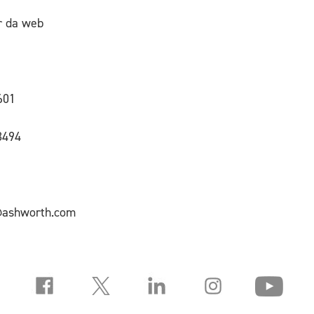
r da web
601
3494
@ashworth.com