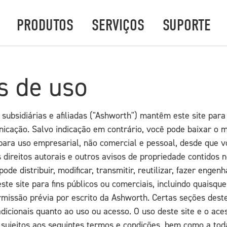
PRODUTOS
SERVIÇOS
SUPORTE
s de uso
subsidiárias e afiliadas ("Ashworth") mantêm este site para
icação. Salvo indicação em contrário, você pode baixar o m
 para uso empresarial, não comercial e pessoal, desde que
direitos autorais e outros avisos de propriedade contidos n
ode distribuir, modificar, transmitir, reutilizar, fazer engen
ste site para fins públicos ou comerciais, incluindo quaisqu
missão prévia por escrito da Ashworth. Certas seções dest
adicionais quanto ao uso ou acesso. O uso deste site e o ace
 sujeitos aos seguintes termos e condições, bem como a toda