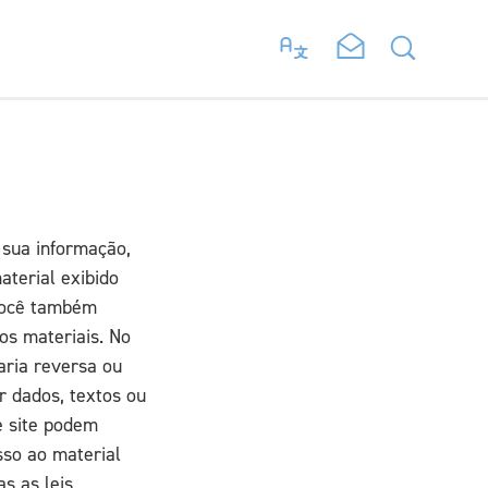
 sua informação,
aterial exibido
 você também
os materiais. No
haria reversa ou
er dados, textos ou
e site podem
sso ao material
s as leis