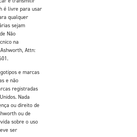
icar e transmitir
 é livre para usar
ara qualquer
árias sejam
 de Não
cnico na
Ashworth, Attn:
601.
ogotipos e marcas
as e não
rcas registradas
 Unidos. Nada
nça ou direito de
shworth ou de
úvida sobre o uso
eve ser