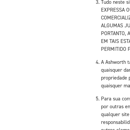
Tudo neste 
EXPRESSA OU
COMERCIALI
ALGUMAS JU
PORTANTO, A
EM TAIS ES
PERMITIDO P
A Ashworth t
quaisquer da
propriedade 
quaisquer mat
Para sua con
por outras en
qualquer site
responsabili
outros eleme