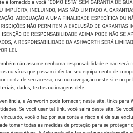
site é fornecido a você "COMO ESTÁ" SEM GARANTIA DE QU
 IMPLÍCITA, INCLUINDO, MAS NÃO LIMITADO A, GARANTIA
ZAÇÃO, ADEQUAÇÃO A UMA FINALIDADE ESPECÍFICA OU N
RISDIÇÕES NÃO PERMITEM A EXCLUSÃO DE GARANTIAS IM
 ISENÇÃO DE RESPONSABILIDADE ACIMA PODE NÃO SE AP
TADOS, A RESPONSABILIDADE DA ASHWORTH SERÁ LIMITA
OR LEI.
ambém não assume nenhuma responsabilidade e não será r
nos ou vírus que possam infectar seu equipamento de comp
por conta de seu acesso, uso ou navegação neste site ou pe
eriais, dados, textos ou imagens dele.
veniência, a Ashworth pode fornecer, neste site, links para
tidades. Se você usar tal link, você sairá deste site. Se você
 vinculado, você o faz por sua conta e risco e é de sua excl
dade tomar todas as medidas de proteção para se proteger c
ntos destrutivos. A Ashworth não faz qualquer declaração s