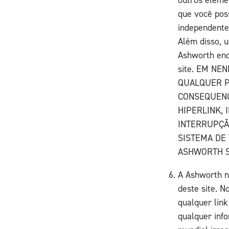
que você poss
independente
Além disso, 
Ashworth end
site. EM N
QUALQUER P
CONSEQUENC
HIPERLINK, 
INTERRUPÇÃ
SISTEMA DE
ASHWORTH S
A Ashworth n
deste site. 
qualquer link
qualquer inf