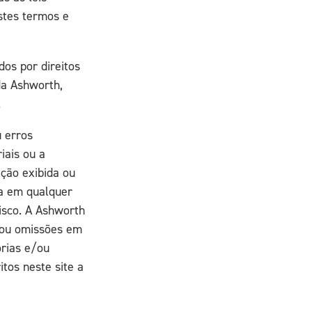
stes termos e
dos por direitos
da Ashworth,
.
u erros
iais ou a
ação exibida ou
ua em qualquer
risco. A Ashworth
s ou omissões em
orias e/ou
itos neste site a