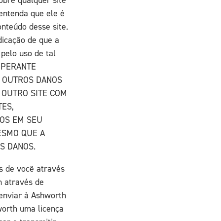
 entenda que ele é
nteúdo desse site.
dicação de que a
pelo uso de tal
 PERANTE
U OUTROS DANOS
 OUTRO SITE COM
TES,
OS EM SEU
ESMO QUE A
S DANOS.
s de você através
h através de
 enviar à Ashworth
worth uma licença