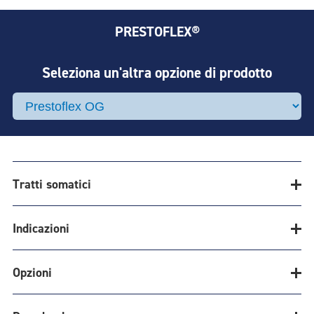
PRESTOFLEX®
Seleziona un'altra opzione di prodotto
Tratti somatici
Indicazioni
FACILE MONTAGGIO E RIPARAZIONE CON
Opzioni
L'ESCLUSIVA STRUTTURA SENZA
CONNETTORE