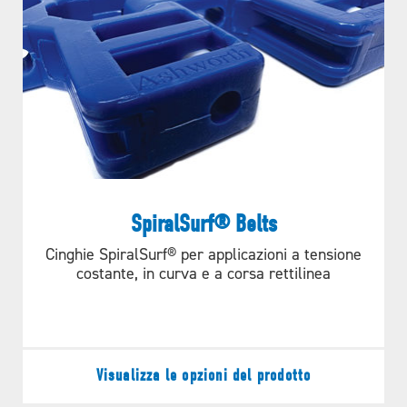
Opzioni pignone
disponibili
SCORRIMENTO FLUIDO
Riferimento pignone
APPLICAZIONI
SpiralSurf® Belts
Griglia aperta
Cinghie SpiralSurf® per applicazioni a tensione
costante, in curva e a corsa rettilinea
Visualizza le opzioni del prodotto
ESSICATOIO
CUOCITORE