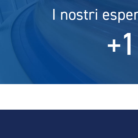
I nostri espe
+1