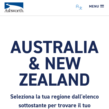
MENU
AUSTRALIA
& NEW
ZEALAND
Seleziona la tua regione dall'elenco
sottostante per trovare il tuo