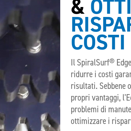
&
OTTI
RISPA
COSTI
Il SpiralSurf® Edge
ridurre i costi gar
risultati. Sebbene 
propri vantaggi, l'E
problemi di manuten
ottimizzare i rispar