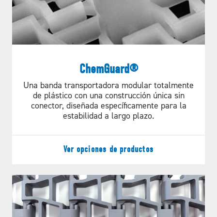
determinar la solución óptima —
especialmente en aplicaciones que
implican productos difíciles de
manipular, como productos
ChemGuard®
avícolas pegajosos. No existe una
Una banda transportadora modular totalmente
de plástico con una construcción única sin
solución única para todos los
conector, diseñada específicamente para la
estabilidad a largo plazo.
casos.
Ver opciones de productos