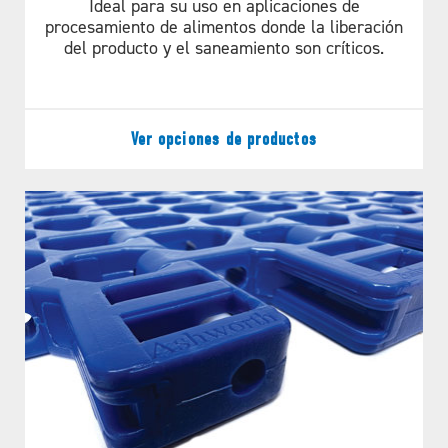
Ideal para su uso en aplicaciones de
MANTENIMIENTO Y
procesamiento de alimentos donde la liberación
del producto y el saneamiento son críticos.
OPTIMICE EL
AHORRO DE COSTES
Ver opciones de productos
El SpiralSurf® Edge Drive fue
diseñado para reducir costes sin
dejar de garantizar resultados. Si
bien cada cinta transportadora
tiene sus propias ventajas, el Edge
Drive es reconocido por reducir los
problemas de mantenimiento, el