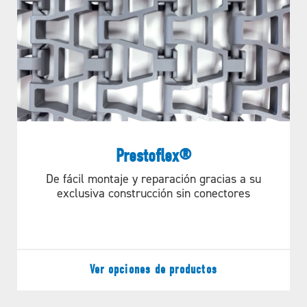
Prestoflex®
De fácil montaje y reparación gracias a su
exclusiva construcción sin conectores
Diseñado para
complementar los
Ver opciones de productos
diseños de espiral