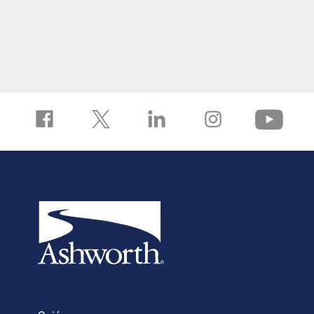
convencionales con
soluciones más
rentables,
ofreciendo al
mismo tiempo un
sistema más
sencillo y fácil de
limpiar.