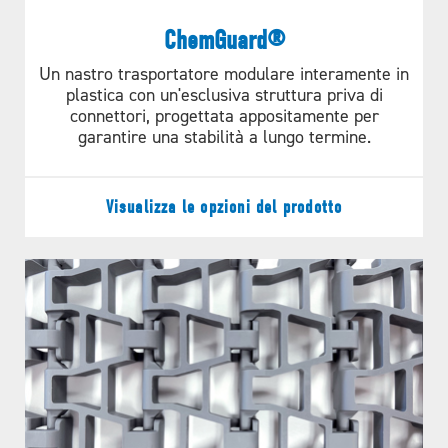
Travel
Bi-Directional
ChemGuard®
100.000
Hold Down Tabs
Available
Un nastro trasportatore modulare interamente in
Back Pressure Rollers
Available
plastica con un'esclusiva struttura priva di
connettori, progettata appositamente per
Link Layout
Bricklayed
CICLI E OLTRE
garantire una stabilità a lungo termine.
Visualizza le opzioni del prodotto
Belt Data
Minimum
Temperature
Weights
Belt Materials
Inside
Range
M²
DIREZIONE
Radius
Acetal w/
-40ºF to
7.4kg
2.2 x belt
Nylon Rods
+200ºF
width
Polypropylene
+40ºF to
7.4kg
2.2 x belt
w/ Acetal
+200ºF
width