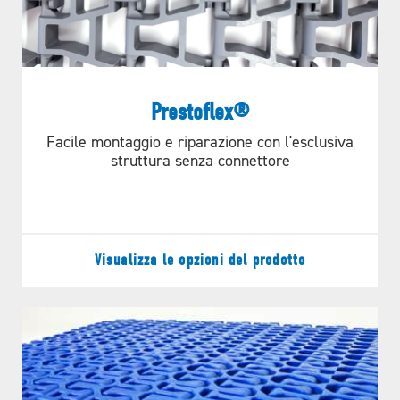
Rods
SPIRALE
MULTI
Rods
Diameter
Rod Tension
Prestoflex®
Nylon
.192”
Offset Hole
Facile montaggio e riparazione con l'esclusiva
Acetal
.192”
Offset Hole
struttura senza connettore
Stainless Steel
.192”
Offset Hole
CURVA DI GIRATA
CORSA DRITTA
Visualizza le opzioni del prodotto
Opzioni di pignone
APPLICAZIONI
disponibili