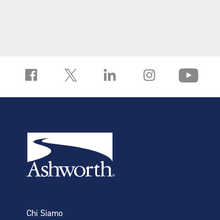
5”
.126
.632
2
2
10”
.126
1.264
2
2
15”
.126
1.896
5
2
20”
.126
2.529
5
3
25”
.126
3.161
5
3
30”
.126
3.793
5
4
35”
.126
4.425
7
4
40”
.126
5.057
8
4
45”
.126
5.689
10
6
50”
.126
6.321
11
6
Chi Siamo