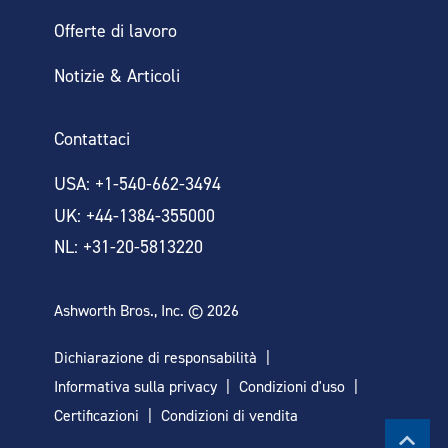
Offerte di lavoro
TESTATO.
Notizie & Articoli
HAI BISOGNO DI
CERTIFICATO. PIÙ
INFORMAZIONI PIÙ
Contattaci
SICURO.
DETTAGLIATE?
USA: +1-540-662-3494
UK: +44-1384-355000
NL: +31-20-5813220
Calcolatore del
Ashworth Bros., Inc. © 2026
nastro
Dichiarazione di responsabilità
Informativa sulla privacy
Condizioni d'uso
Certificazioni
Condizioni di vendita