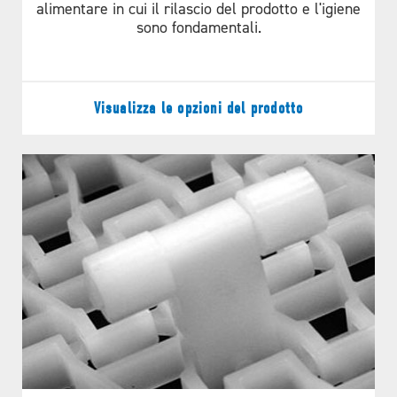
Color
Blue
alimentare in cui il rilascio del prodotto e l'igiene
sono fondamentali.
Temperatura minima
-40.00 [-40.00]
Temperatura massima
194.00 [90.00]
Visualizza le opzioni del prodotto
Product Specifications
Pitch
1.0”
Link Thickness
.512”
Open Area
47.5%
TESTATO E
Drive Method
Hinge Driven
Surface Area
Flush Grid
PROVATO