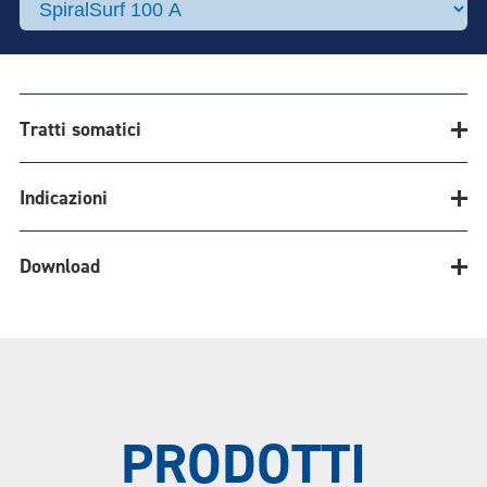
Tratti somatici
Indicazioni
Download
SPIRALSURF®
Specifiche
TESTATO. CERTIFICATO. PIÙ
SICURO.
Download
tecniche
PRODOTTI
Seleziona un'altra opzione di prodotto