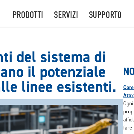
PRODOTTI
SERVIZI
SUPPORTO
ti del sistema di
ano il potenziale
NO
lle linee esistenti.
Come
Attr
Ogni
prop
affi
fare