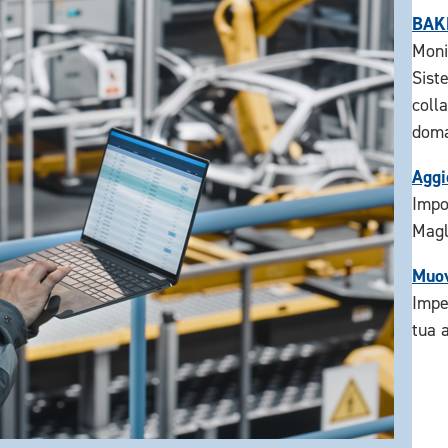
BAK
Moni
Sist
coll
doma
Aggi
Impo
Magl
Muov
Impe
tua 