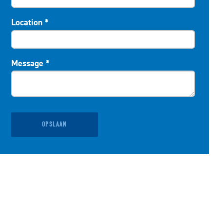
Location
*
Message
*