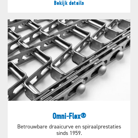
Bekijk details
Omni-Flex®
Betrouwbare draaicurve en spiraalprestaties
sinds 1959.