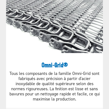
gauche ou à droite, en pivotant
à propos d'un
DÉTAILLÉES ?
liaison centrale.
B48-16-16 OG360 WELD 075
Référence Sprocket
B54-16-16 OG360 WELD 075
PLUS D'INFORMATIONS
B60-16-16 OP075
B72-16-16 OG360 WELD 075
ROD ONLY OG360 WELD 100
Omni-Grid®
Tous les composants de la famille Omni-Grid sont
B18-12-16 OG360 WELD 100
fabriqués avec précision à partir d'acier
inoxydable de qualité supérieure selon des
B24-12-16 OG360 WELD 100
normes rigoureuses. La finition est lisse et sans
bavures pour un nettoyage rapide et facile, ce qui
maximise la production.
Sélectionnez une autre taille de pignon
B30-12-16 OG360 WELD 100
Fiabilité prouvée