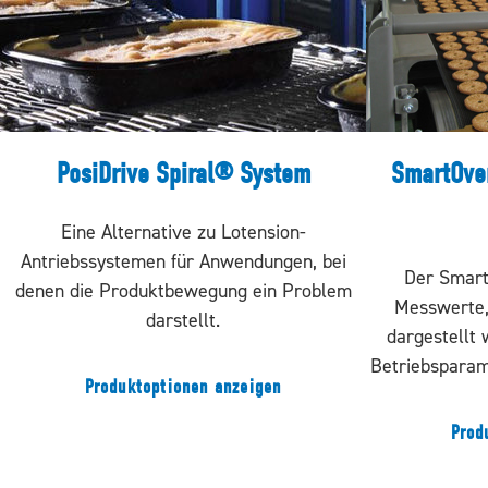
PosiDrive Spiral® System
SmartOve
Eine Alternative zu Lotension-
Antriebssystemen für Anwendungen, bei
Der Smart
denen die Produktbewegung ein Problem
Messwerte, 
darstellt.
dargestellt
Betriebsparam
Produktoptionen anzeigen
Prod