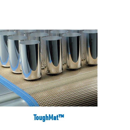
ToughMat™