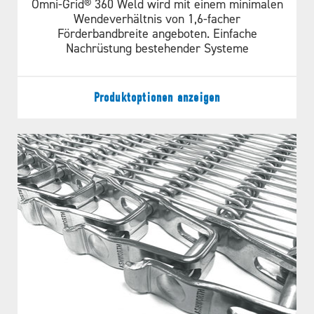
Splice® das Spleißen von Metallbändern so
Omni-Grid® 360 Weld wird mit einem minimalen
Wendeverhältnis von 1,6-facher
einfach wie das von Kunststoffbändern.
Förderbandbreite angeboten. Einfache
Nachrüstung bestehender Systeme
Produktoptionen anzeigen