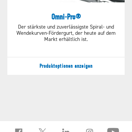
Omni-Pro®
Der stärkste und zuverlässigste Spiral- und
Wendekurven-Fördergurt, der heute auf dem
Markt erhältlich ist.
Produktoptionen anzeigen
Die Rapid Splice®-Technologie von
Ashworth macht das Spleißen von
Metallbändern schneller, sicherer und
einfacher als je zuvor — kein Schweißen
erforderlich. Erhältlich für Omni-Grid®
360- und Omni-Pro®-Bänder, bietet