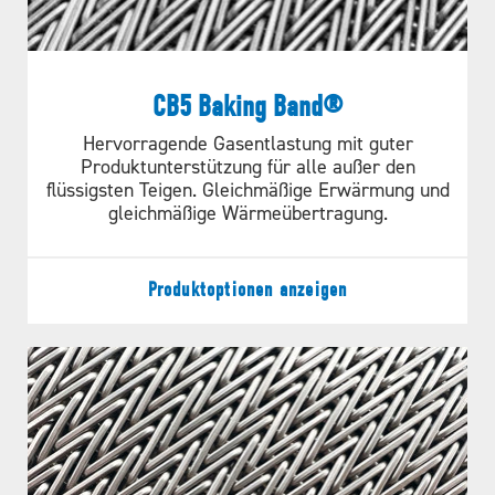
CB5 Baking Band®
Besondere Merkmale
Hervorragende Gasentlastung mit guter
Produktunterstützung für alle außer den
flüssigsten Teigen. Gleichmäßige Erwärmung und
WG-Gurte können mit Mitnehmern (Abbildung A) oder
gleichmäßige Wärmeübertragung.
als positiv angetriebene Kantengurte (Abbildung B)
hergestellt werden. Standardmäßig werden Ketten mit
Hohlbolzen im 0,5"(12,7mm), 0,63"(15,9mm) oder 1"
Produktoptionen anzeigen
(25,4mm) Raster hergestellt.