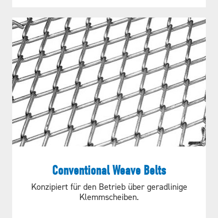
ENTSPRICHT DIES IHREN
Conventional Weave Belts
PROJEKTANFORDERUNGEN
Konzipiert für den Betrieb über geradlinige
Klemmscheiben.