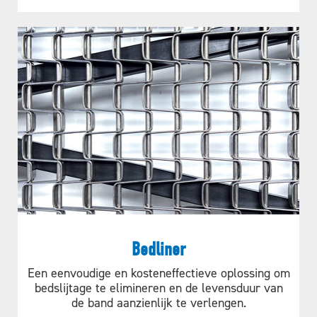
Andere
wrijvingsaandrijvingsbandtoepassingen
VOLDOET DIT AAN UW
PROJECTBEHOEFTEN?
Bedliner
AAN DE SLAG!
Een eenvoudige en kosteneffectieve oplossing om
bedslijtage te elimineren en de levensduur van
de band aanzienlijk te verlengen.