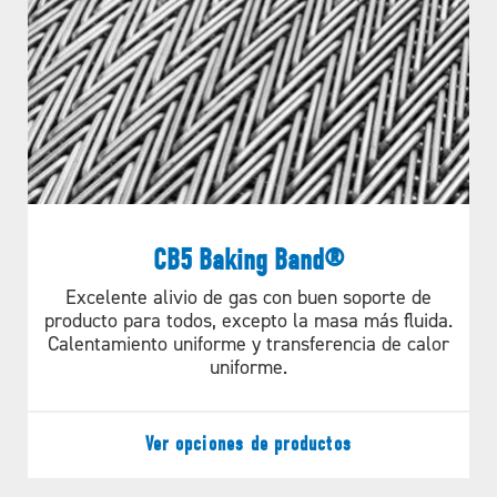
SISTEMA TRANSPORTADOR
Straight Run Data Sheet
Material
ILUSTRACIONES
C048 066 16
CALCULAR
CB5 Baking Band®
C075 116 20
Excelente alivio de gas con buen soporte de
producto para todos, excepto la masa más fluida.
Calentamiento uniforme y transferencia de calor
uniforme.
Ver opciones de productos