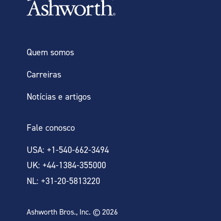
contendo gelo, um tambor de gaiola é normalmente usado.
Quem somos
PASTEURIZAÇÃO
EMBALAGEM
Carreiras
Notícias e artigos
Fale conosco
USA: +1-540-662-3494
ISSO ATENDE ÀS
UK: +44-1384-355000
NECESSIDADES DO SEU
NL: +31-20-5813220
PROJETO?
Polia de disco de corte a laser
Ashworth Bros., Inc. © 2026