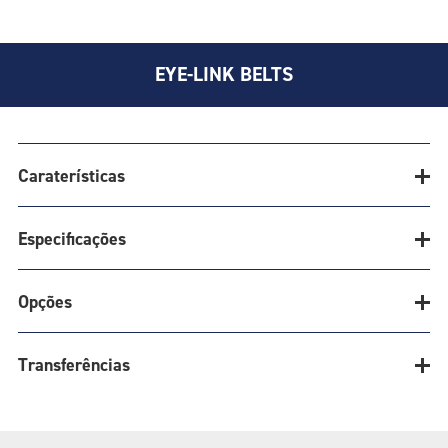
EYE-LINK BELTS
Caraterísticas
Especificações
A QUALIDADE FAZ A DIFERENÇA
Opções
As correias OGBL são naturalmente retas e
Especificações
proporcionam uma superfície extremamente plana,
Transferências
promovendo o transporte suave e fácil do produto em
toda a largura da correia. OGBL Plus é a nossa correia
Opções de
técnicas
eye link extra forte, aprovada pela USDA, com