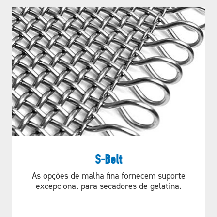
NECESSIDADES DO SEU
PROJETO?
DIREÇÃO
VAMOS COMEÇAR!
SOLICITE UM ORÇAMENTO
CONDUÇÃO RETA
S-Belt
As opções de malha fina fornecem suporte
excepcional para secadores de gelatina.
APLICAÇÕES
Rodas dentadas