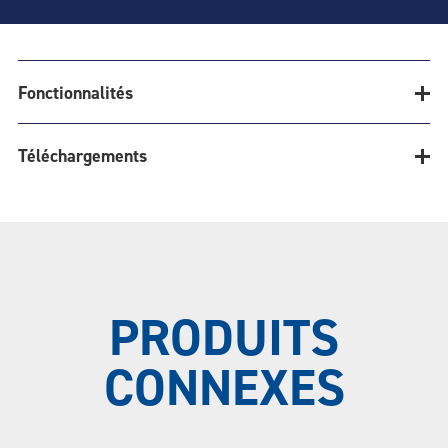
Fonctionnalités
Téléchargements
Les bandes en S sont tissées à partir de fil rond
et sont disponibles avec des lisières. La méthode
Téléchargements
de tissage de précision garantit que la bande
suivra un parcours rectiligne. Les options à
PRODUITS
maillage fin offrent un soutien exceptionnel pour
les sécheurs à gélatine. La planéité du panneau
CONNEXES
S-Belt garantit que la gélatine se répartira
uniformément sur la bande pour créer une
BROCHURES
meilleure circulation d'air, ce qui réduira le