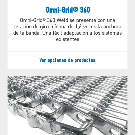
Solución de caída
ExactaStack XE Brochure
transporte
width
Omni-Grid® 360
para transportadores
Diámetro de la
in. [mm]
0.20 [5.0]
ILUSTRACIONES
Omni-Grid® 360 Weld se presenta con una
varilla
en espiral
relación de giro mínima de 1,6 veces la anchura
de la banda. Una fácil adaptación a los sistemas
ASB 76 13 1.6 80Mm CCW
Materiales
T201, T304
existentes
autoapilables.
disponibles
ASB 76 6 1.6 80Mm CW
Ver opciones de productos
X = Ancho de la banda
76 = 760 mm
92 = 920 mm
106 = 1060 mm
ENCUENTRE EL