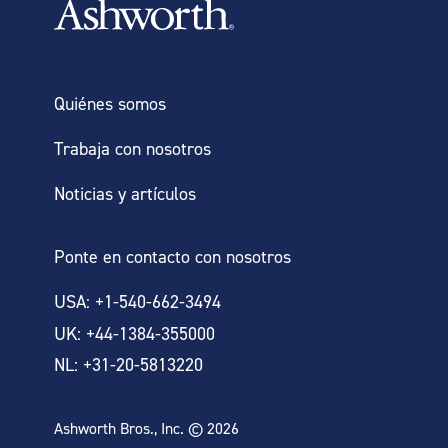
sistemas de correa más anchos que los
estándar. ExactaStack XE es un cuarto de
MÁS INFORMACIÓN
pulgada más ancho que nuestro cinturón
Quiénes somos
estándar. Ashworth ofrece la instalación
Trabaja con nosotros
llave en mano de ExactaStack XE para
ayudar a las empresas a mantener su
Noticias y artículos
negocio en movimiento.
Ponte en contacto con nosotros
USA: +1-540-662-3494
UK: +44-1384-355000
NL: +31-20-5813220
Ashworth Bros., Inc. © 2026