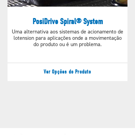
temperaturas da zona do forno
Monitoramento autônomo seguro, independente
PosiDrive Spiral® System
da rede da fábrica
Uma alternativa aos sistemas de acionamento de
lotension para aplicações onde a movimentação
Acesso a vários fornos e locais da fábrica a partir
do produto ou é um problema.
de uma tela
Alertas aos usuários fáceis de ver e feedback do
sistema
Ver Opções do Produto
A VANTAGEM DO SMARTOVEN:
Maior eficiência de produção
Identifica problemas de desempenho
Manutenção preditiva versus preventiva